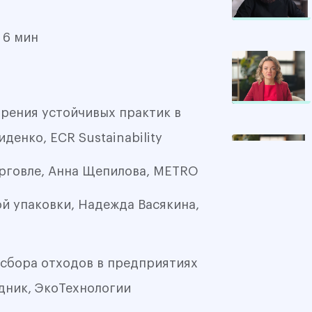
0%
:
6 мин
дрения устойчивых практик в
0%
денко, ECR Sustainability
орговле, Анна Щепилова, METRO
0%
й упаковки, Надежда Васякина,
 сбора отходов в предприятиях
0%
дник, ЭкоТехнологии