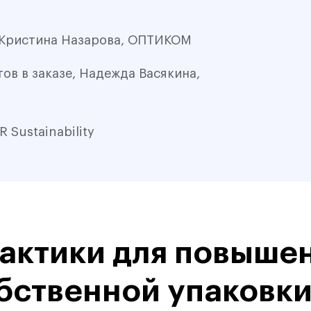
, Кристина Назарова, ОПТИКОМ
0%
ов в заказе, Надежда Васякина,
 Sustainability
0%
актики для повышен
0%
бственной упаковк