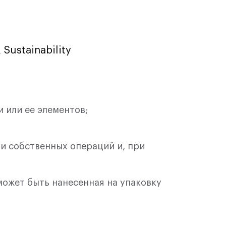
Урок 13: Pet-Friendly: как сделать ваш
бизнес привлекательным для клиентов с
Sustainability
питомцами
16:56
Урок 14: Работа с зумерами: обучение,
 или ее элементов;
наставничество и привлечение
молодого поколения к устойчивому
бизнесу
 и собственных операций и, при
00:00
может быть нанесенная на упаковку
Урок 15: Инклюзивный бизнес: от найма
до эффективной работы
29:11