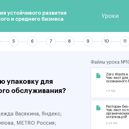
ия устойчивого развития
Уроки
лого и среднего бизнеса
Файлы урока №1
Zero Waste в
Чек-лист для
ую упаковку для
осознанного 
ого обслуживания?
1.17 Mb
Ресторан без 
Чек-лист по 
дежда Васякина, Яндекс;
органических
остатков.pdf
илова, METRO Россия;
2.26 Mb