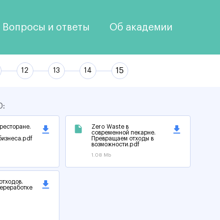
Вопросы и ответы
Об академии
0:
 ресторане.
Zero Waste в
современной пекарне.
бизнеса.pdf
Превращаем отходы в
возможности.pdf
1.08 Mb
отходов.
переработке