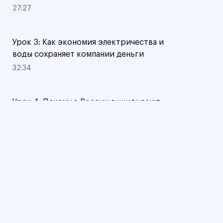
27:27
Урок 3: Как экономия электричества и
воды сохраняет компании деньги
32:34
Урок 4: Почему в России выкидывают
еду и деньги
31:16
Урок 5: Как организовать работу с
поставщиками с выгодой для бизнеса,
окружающей среды и общества
27:21