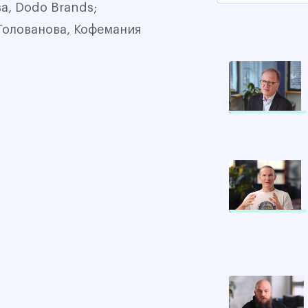
а, Dodo Brands;
Голованова, Кофемания
0%
0%